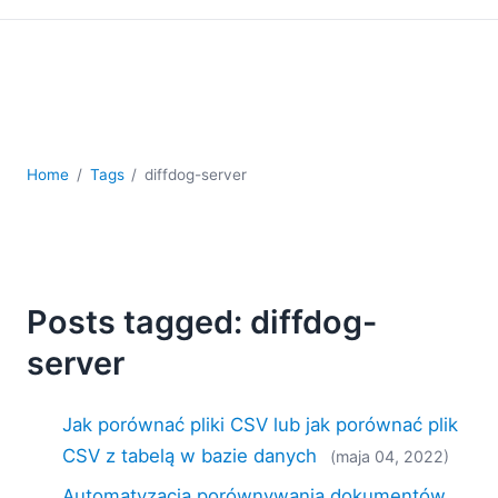
kodowania
Rozwiązania regulacyjne
Rozwój
Rozwój aplikacji mobilnych
UML
XBRL
Home
Tags
diffdog-server
XML
XPath i XQuery
XSL
YAML
2026
Posts tagged: diffdog-
2025
server
2024
2023
Jak porównać pliki CSV lub jak porównać plik
2022
2021
CSV z tabelą w bazie danych
(maja 04, 2022)
2020
Automatyzacja porównywania dokumentów