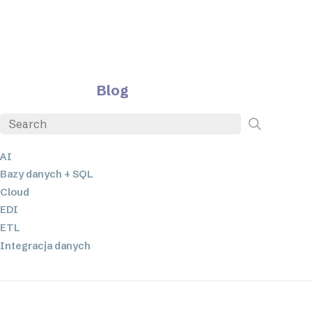
Blog
AI
Bazy danych + SQL
Cloud
EDI
ETL
Integracja danych
JSON
Oprogramowanie serwerowe
Rozwiązania o niskim poziomie kodowania oraz bez