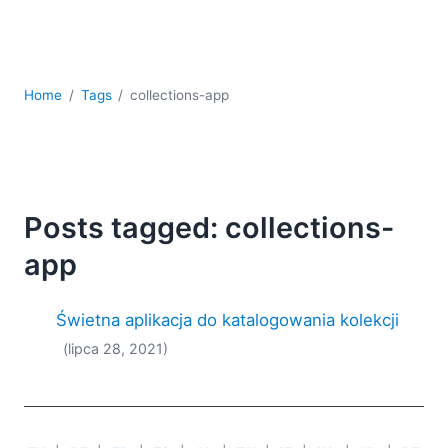
kodowania
Rozwiązania regulacyjne
Rozwój
Rozwój aplikacji mobilnych
Home
Tags
collections-app
UML
XBRL
XML
XPath i XQuery
XSL
Posts tagged: collections-
YAML
app
2026
2025
Świetna aplikacja do katalogowania kolekcji
2024
(lipca 28, 2021)
2023
2022
2021
2020