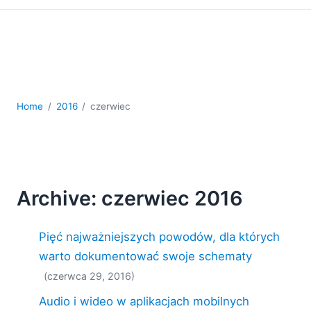
kodowania
Rozwiązania regulacyjne
Rozwój
Rozwój aplikacji mobilnych
UML
XBRL
Home
2016
czerwiec
XML
XPath i XQuery
XSL
YAML
Archive: czerwiec 2016
2026
2025
2024
Pięć najważniejszych powodów, dla których
2023
warto dokumentować swoje schematy
2022
(czerwca 29, 2016)
2021
2020
Audio i wideo w aplikacjach mobilnych