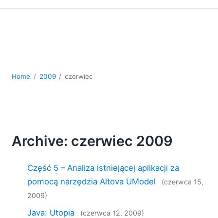
kodowania
Rozwiązania regulacyjne
Rozwój
Rozwój aplikacji mobilnych
UML
XBRL
Home
2009
czerwiec
XML
XPath i XQuery
XSL
YAML
2026
Archive: czerwiec 2009
2025
2024
Część 5 – Analiza istniejącej aplikacji za
2023
pomocą narzędzia Altova UModel
(czerwca 15,
2022
2009)
2021
2020
Java: Utopia
(czerwca 12, 2009)