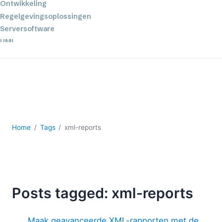
Ontwikkeling
Regelgevingsoplossingen
Serversoftware
UML
XBRL
XML
XPath+XQuery
XSL
YAML
2026
Home
Tags
xml-reports
2025
2024
2023
2022
Posts tagged: xml-reports
2021
2020
2019
Maak geavanceerde XML-rapporten met de