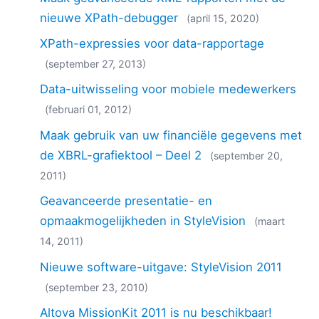
2018
nieuwe XPath-debugger
(april 15, 2020)
2017
XPath-expressies voor data-rapportage
2016
2015
(september 27, 2013)
2014
Data-uitwisseling voor mobiele medewerkers
2013
(februari 01, 2012)
2012
Maak gebruik van uw financiële gegevens met
2011
2010
de XBRL-grafiektool – Deel 2
(september 20,
2009
2011)
2008
Geavanceerde presentatie- en
2007
opmaakmogelijkheden in StyleVision
(maart
14, 2011)
Nieuwe software-uitgave: StyleVision 2011
(september 23, 2010)
Altova MissionKit 2011 is nu beschikbaar!