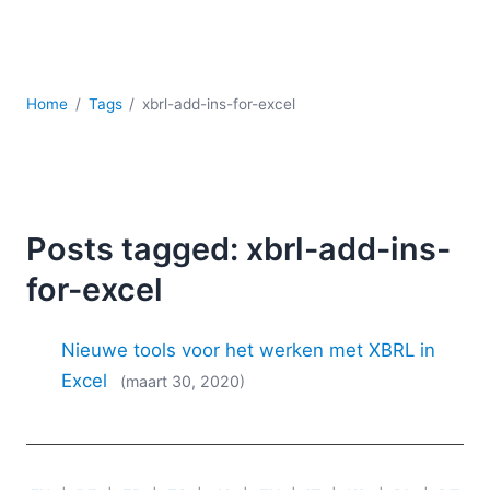
Ontwikkeling
Regelgevingsoplossingen
Serversoftware
UML
Home
Tags
xbrl-add-ins-for-excel
XBRL
XML
XPath+XQuery
XSL
YAML
Posts tagged: xbrl-add-ins-
2026
for-excel
2025
2024
Nieuwe tools voor het werken met XBRL in
2023
Excel
(maart 30, 2020)
2022
2021
2020
2019