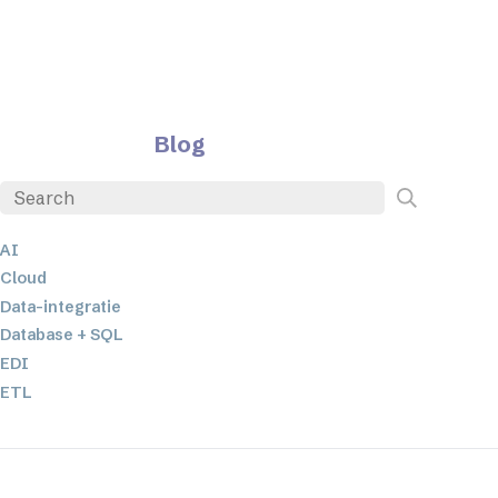
Blog
AI
Cloud
Data-integratie
Database + SQL
EDI
ETL
JSON
Low-code en no-code oplossingen
Mobiele applicatieontwikkeling