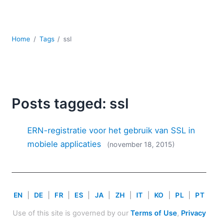
Ontwikkeling
Regelgevingsoplossingen
Serversoftware
Home
Tags
ssl
UML
XBRL
XML
XPath+XQuery
XSL
Posts tagged: ssl
YAML
2026
ERN-registratie voor het gebruik van SSL in
2025
mobiele applicaties
(november 18, 2015)
2024
2023
2022
2021
EN
|
DE
|
FR
|
ES
|
JA
|
ZH
|
IT
|
KO
|
PL
|
PT
2020
2019
Use of this site is governed by our
Terms of Use
,
Privacy