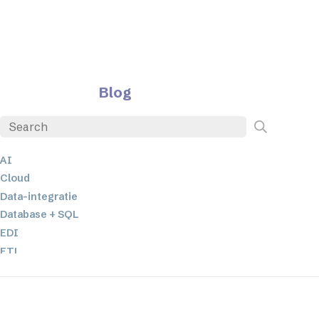
Blog
AI
Cloud
Data-integratie
Database + SQL
EDI
ETL
JSON
Low-code en no-code oplossingen
Mobiele applicatieontwikkeling