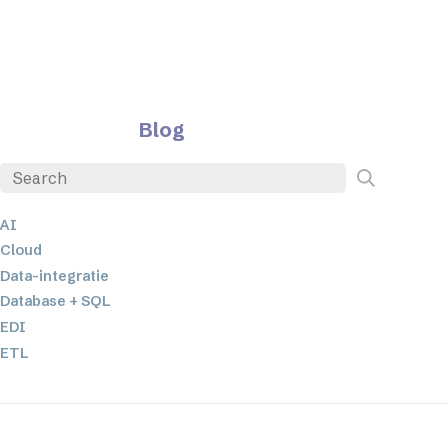
Blog
AI
Cloud
Data-integratie
Database + SQL
EDI
ETL
JSON
Low-code en no-code oplossingen
Mobiele applicatieontwikkeling