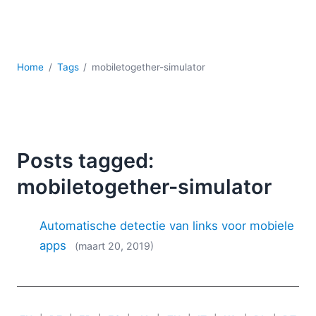
Ontwikkeling
Regelgevingsoplossingen
Serversoftware
UML
Home
Tags
mobiletogether-simulator
XBRL
XML
XPath+XQuery
XSL
YAML
Posts tagged:
2026
mobiletogether-simulator
2025
2024
Automatische detectie van links voor mobiele
2023
apps
(maart 20, 2019)
2022
2021
2020
2019