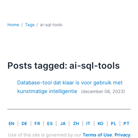
Ontwikkeling
Regelgevingsoplossingen
Serversoftware
Home
Tags
ai-sql-tools
UML
XBRL
XML
XPath+XQuery
XSL
Posts tagged: ai-sql-tools
YAML
2026
Database-tool dat klaar is voor gebruik met
2025
kunstmatige intelligentie
(december 08, 2023)
2024
2023
2022
2021
EN
|
DE
|
FR
|
ES
|
JA
|
ZH
|
IT
|
KO
|
PL
|
PT
2020
2019
Use of this site is governed by our
Terms of Use
,
Privacy