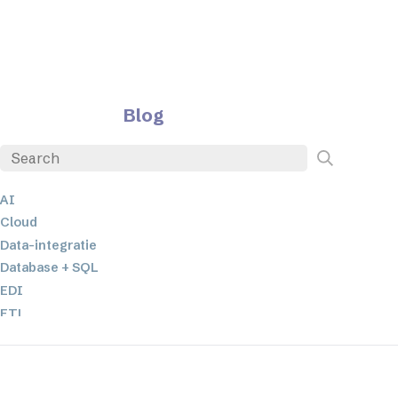
Blog
AI
Cloud
Data-integratie
Database + SQL
EDI
ETL
JSON
Low-code en no-code oplossingen
Mobiele applicatieontwikkeling