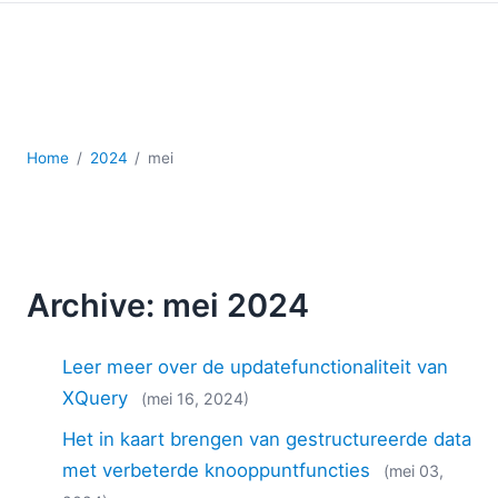
Ontwikkeling
Regelgevingsoplossingen
Serversoftware
UML
XBRL
XML
Home
2024
mei
XPath+XQuery
XSL
YAML
2026
Archive: mei 2024
2025
2024
Leer meer over de updatefunctionaliteit van
2023
2022
XQuery
(mei 16, 2024)
2021
Het in kaart brengen van gestructureerde data
2020
met verbeterde knooppuntfuncties
(mei 03,
2019