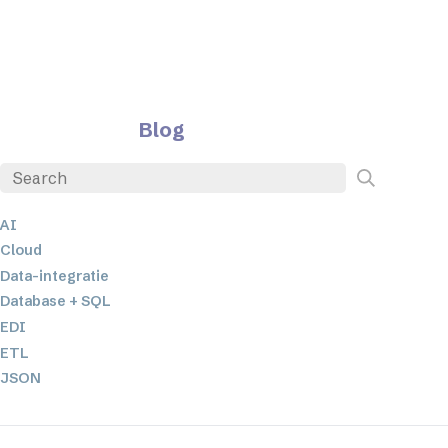
Blog
AI
Cloud
Data-integratie
Database + SQL
EDI
ETL
JSON
Low-code en no-code oplossingen
Mobiele applicatieontwikkeling