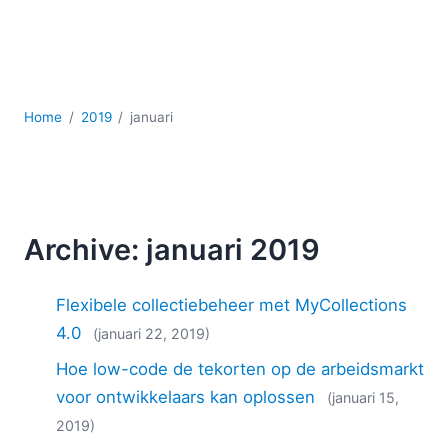
Ontwikkeling
Regelgevingsoplossingen
Serversoftware
UML
XBRL
Home
2019
januari
XML
XPath+XQuery
XSL
YAML
Archive: januari 2019
2026
2025
Flexibele collectiebeheer met MyCollections
2024
2023
4.0
(januari 22, 2019)
2022
Hoe low-code de tekorten op de arbeidsmarkt
2021
voor ontwikkelaars kan oplossen
(januari 15,
2020
2019)
2019