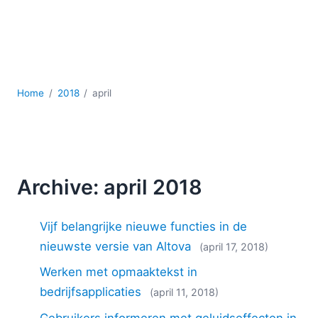
Ontwikkeling
Regelgevingsoplossingen
Serversoftware
UML
XBRL
Home
2018
april
XML
XPath+XQuery
XSL
YAML
2026
Archive: april 2018
2025
2024
Vijf belangrijke nieuwe functies in de
2023
nieuwste versie van Altova
(april 17, 2018)
2022
Werken met opmaaktekst in
2021
2020
bedrijfsapplicaties
(april 11, 2018)
2019
Gebruikers informeren met geluidseffecten in