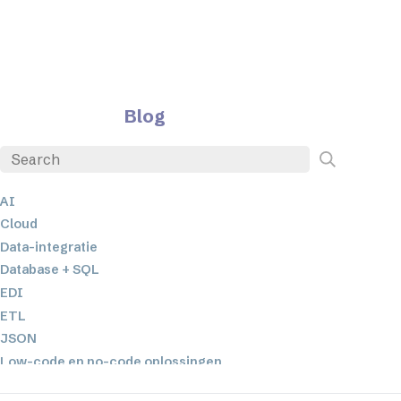
Blog
AI
Cloud
Data-integratie
Database + SQL
EDI
ETL
JSON
Low-code en no-code oplossingen
Mobiele applicatieontwikkeling