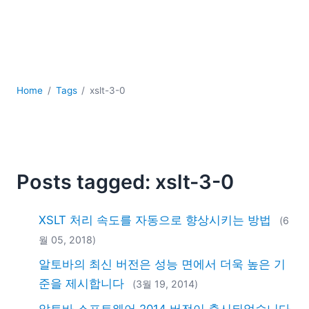
YAML
개발
구름
규제 솔루션
데이터 통합
Home
Tags
xslt-3-0
데이터베이스 + SQL
로우코드 + 노코드 (Low-code + No-code)
모바일 앱 개발
서버 소프트웨어
2026
Posts tagged: xslt-3-0
2025
2024
XSLT 처리 속도를 자동으로 향상시키는 방법
(6
2023
월 05, 2018)
2022
알토바의 최신 버전은 성능 면에서 더욱 높은 기
2021
2020
준을 제시합니다
(3월 19, 2014)
2019
알토바 소프트웨어 2014 버전이 출시되었습니다