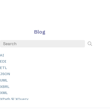
Blog
AI
EDI
ETL
JSON
UML
XBRL
XML
XPath 및 XQuery
XSL