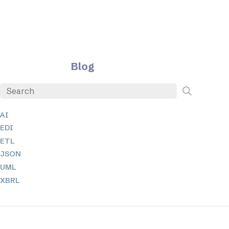
Blog
AI
EDI
ETL
JSON
UML
XBRL
XML
XPath 및 XQuery
XSL