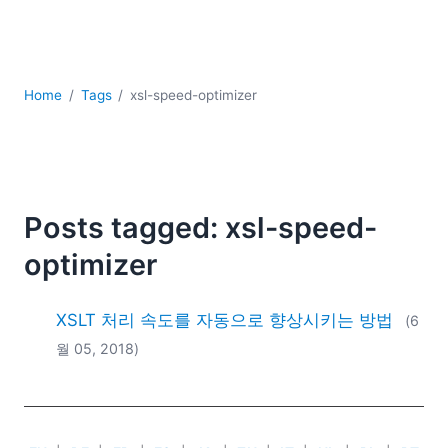
YAML
개발
구름
규제 솔루션
Home
Tags
xsl-speed-optimizer
데이터 통합
데이터베이스 + SQL
로우코드 + 노코드 (Low-code + No-code)
모바일 앱 개발
서버 소프트웨어
Posts tagged: xsl-speed-
2026
optimizer
2025
2024
XSLT 처리 속도를 자동으로 향상시키는 방법
(6
2023
월 05, 2018)
2022
2021
2020
2019