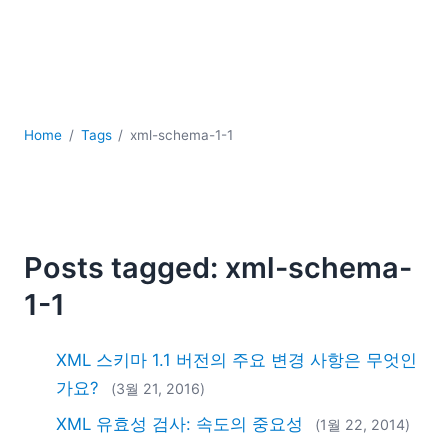
YAML
개발
구름
규제 솔루션
데이터 통합
데이터베이스 + SQL
Home
Tags
xml-schema-1-1
로우코드 + 노코드 (Low-code + No-code)
모바일 앱 개발
서버 소프트웨어
2026
Posts tagged: xml-schema-
2025
1-1
2024
2023
2022
XML 스키마 1.1 버전의 주요 변경 사항은 무엇인
2021
가요?
(3월 21, 2016)
2020
XML 유효성 검사: 속도의 중요성
(1월 22, 2014)
2019