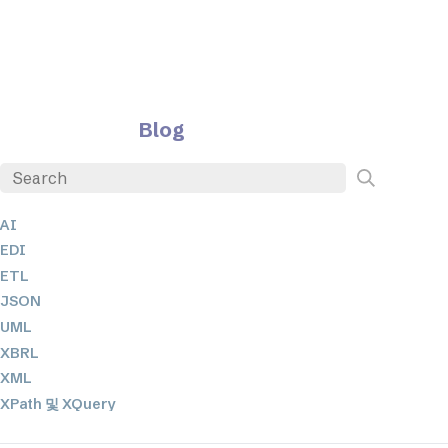
Blog
AI
EDI
ETL
JSON
UML
XBRL
XML
XPath 및 XQuery
XSL