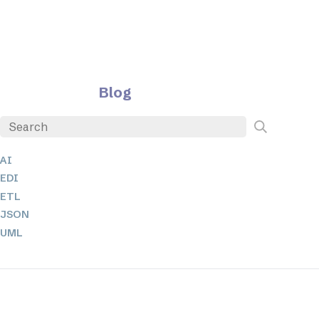
Blog
AI
EDI
ETL
JSON
UML
XBRL
XML
XPath 및 XQuery
XSL