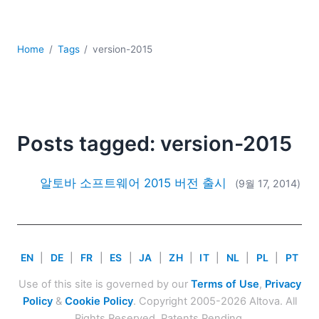
YAML
개발
구름
Home
Tags
version-2015
규제 솔루션
데이터 통합
데이터베이스 + SQL
로우코드 + 노코드 (Low-code + No-code)
모바일 앱 개발
Posts tagged: version-2015
서버 소프트웨어
2026
알토바 소프트웨어 2015 버전 출시
(9월 17, 2014)
2025
2024
2023
2022
EN
|
DE
|
FR
|
ES
|
JA
|
ZH
|
IT
|
NL
|
PL
|
PT
2021
Use of this site is governed by our
Terms of Use
,
Privacy
2020
Policy
&
Cookie Policy
. Copyright 2005-2026 Altova. All
2019
Rights Reserved. Patents Pending.