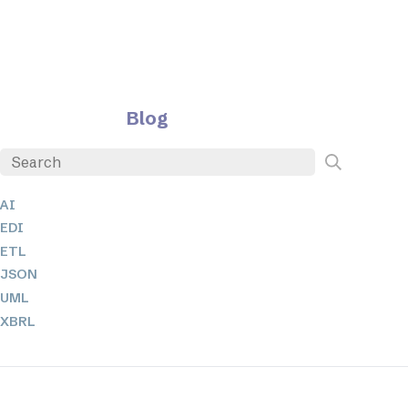
Blog
AI
EDI
ETL
JSON
UML
XBRL
XML
XPath 및 XQuery
XSL