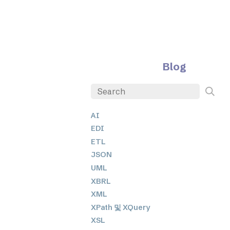
Blog
AI
EDI
ETL
JSON
UML
XBRL
XML
XPath 및 XQuery
XSL