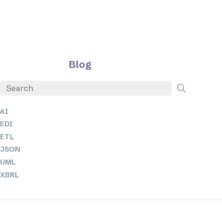
Blog
AI
EDI
ETL
JSON
UML
XBRL
XML
XPath 및 XQuery
XSL