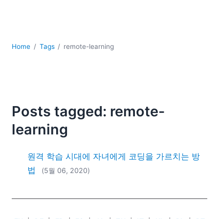
YAML
개발
구름
규제 솔루션
Home
Tags
remote-learning
데이터 통합
데이터베이스 + SQL
로우코드 + 노코드 (Low-code + No-code)
모바일 앱 개발
서버 소프트웨어
Posts tagged: remote-
2026
learning
2025
2024
원격 학습 시대에 자녀에게 코딩을 가르치는 방
2023
법
(5월 06, 2020)
2022
2021
2020
2019