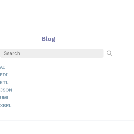
Blog
AI
EDI
ETL
JSON
UML
XBRL
XML
XPath 및 XQuery
XSL