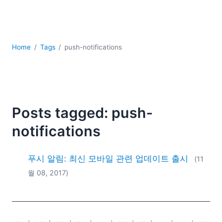
YAML
개발
구름
규제 솔루션
Home
Tags
push-notifications
데이터 통합
데이터베이스 + SQL
로우코드 + 노코드 (Low-code + No-code)
모바일 앱 개발
서버 소프트웨어
Posts tagged: push-
2026
notifications
2025
2024
푸시 알림: 최신 모바일 관련 업데이트 출시
(11
2023
월 08, 2017)
2022
2021
2020
2019