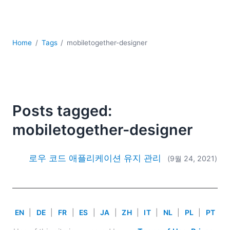
YAML
개발
구름
규제 솔루션
Home
Tags
mobiletogether-designer
데이터 통합
데이터베이스 + SQL
로우코드 + 노코드 (Low-code + No-code)
모바일 앱 개발
Posts tagged:
서버 소프트웨어
mobiletogether-designer
2026
2025
2024
로우 코드 애플리케이션 유지 관리
(9월 24, 2021)
2023
2022
2021
2020
EN
|
DE
|
FR
|
ES
|
JA
|
ZH
|
IT
|
NL
|
PL
|
PT
2019