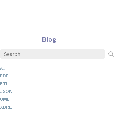
Blog
AI
EDI
ETL
JSON
UML
XBRL
XML
XPath 및 XQuery
XSL