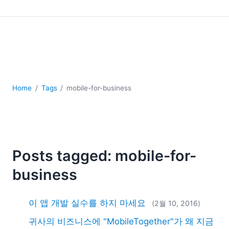
YAML
개발
구름
규제 솔루션
데이터 통합
데이터베이스 + SQL
로우코드 + 노코드 (Low-code + No-code)
Home
Tags
mobile-for-business
모바일 앱 개발
서버 소프트웨어
2026
2025
Posts tagged: mobile-for-
2024
2023
business
2022
2021
이 앱 개발 실수를 하지 마세요
(2월 10, 2016)
2020
귀사의 비즈니스에 "MobileTogether"가 왜 지금
2019