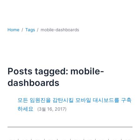
YAML
개발
구름
규제 솔루션
Home
Tags
mobile-dashboards
데이터 통합
데이터베이스 + SQL
로우코드 + 노코드 (Low-code + No-code)
모바일 앱 개발
서버 소프트웨어
Posts tagged: mobile-
2026
dashboards
2025
2024
모든 임원진을 감탄시킬 모바일 대시보드를 구축
2023
하세요
(3월 16, 2017)
2022
2021
2020
2019