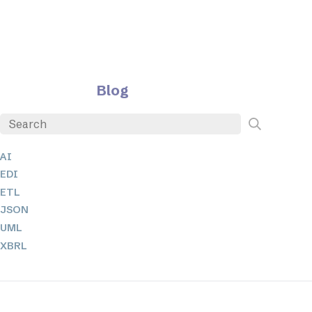
Blog
AI
EDI
ETL
JSON
UML
XBRL
XML
XPath 및 XQuery
XSL