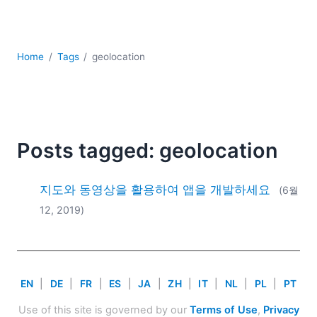
YAML
개발
구름
Home
Tags
geolocation
규제 솔루션
데이터 통합
데이터베이스 + SQL
로우코드 + 노코드 (Low-code + No-code)
모바일 앱 개발
Posts tagged: geolocation
서버 소프트웨어
2026
지도와 동영상을 활용하여 앱을 개발하세요
(6월
2025
12, 2019)
2024
2023
2022
2021
EN
|
DE
|
FR
|
ES
|
JA
|
ZH
|
IT
|
NL
|
PL
|
PT
2020
2019
Use of this site is governed by our
Terms of Use
,
Privacy