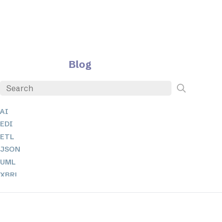
Blog
AI
EDI
ETL
JSON
UML
XBRL
XML
XPath 및 XQuery
XSL