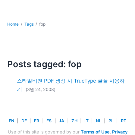
YAML
개발
구름
Home
Tags
fop
규제 솔루션
데이터 통합
데이터베이스 + SQL
로우코드 + 노코드 (Low-code + No-code)
모바일 앱 개발
Posts tagged: fop
서버 소프트웨어
2026
스타일비전 PDF 생성 시 TrueType 글꼴 사용하
2025
기
(3월 24, 2008)
2024
2023
2022
2021
EN
|
DE
|
FR
|
ES
|
JA
|
ZH
|
IT
|
NL
|
PL
|
PT
2020
2019
Use of this site is governed by our
Terms of Use
,
Privacy