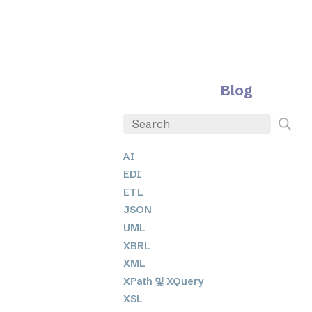
Blog
AI
EDI
ETL
JSON
UML
XBRL
XML
XPath 및 XQuery
XSL