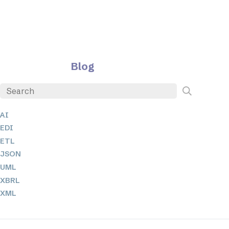
Blog
AI
EDI
ETL
JSON
UML
XBRL
XML
XPath 및 XQuery
XSL