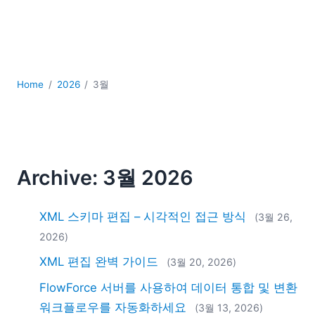
YAML
개발
구름
규제 솔루션
데이터 통합
Home
2026
3월
데이터베이스 + SQL
로우코드 + 노코드 (Low-code + No-code)
모바일 앱 개발
서버 소프트웨어
Archive: 3월 2026
2026
2025
2024
XML 스키마 편집 – 시각적인 접근 방식
(3월 26,
2023
2026)
2022
XML 편집 완벽 가이드
(3월 20, 2026)
2021
FlowForce 서버를 사용하여 데이터 통합 및 변환
2020
2019
워크플로우를 자동화하세요
(3월 13, 2026)