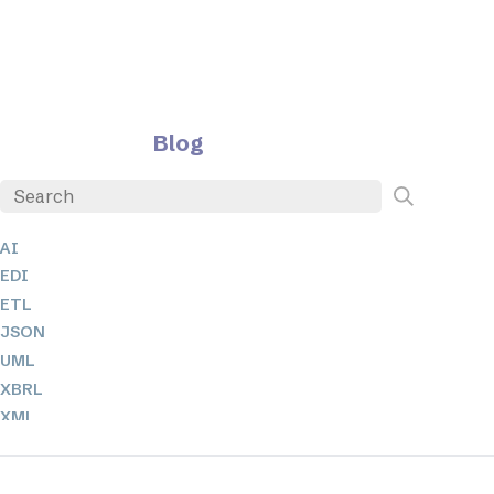
Blog
AI
EDI
ETL
JSON
UML
XBRL
XML
XPath 및 XQuery
XSL