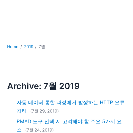
YAML
개발
구름
규제 솔루션
데이터 통합
데이터베이스 + SQL
Home
2019
7월
로우코드 + 노코드 (Low-code + No-code)
모바일 앱 개발
서버 소프트웨어
2026
2025
Archive: 7월 2019
2024
2023
자동 데이터 통합 과정에서 발생하는 HTTP 오류
2022
처리
(7월 29, 2019)
2021
2020
RMAD 도구 선택 시 고려해야 할 주요 5가지 요
2019
소
(7월 24, 2019)