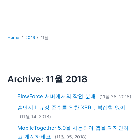
YAML
개발
구름
규제 솔루션
데이터 통합
Home
2018
11월
데이터베이스 + SQL
로우코드 + 노코드 (Low-code + No-code)
모바일 앱 개발
서버 소프트웨어
Archive: 11월 2018
2026
2025
2024
FlowForce 서버에서의 작업 분배
(11월 28, 2018)
2023
솔벤시 II 규정 준수를 위한 XBRL, 복잡함 없이
2022
(11월 14, 2018)
2021
MobileTogether 5.0을 사용하여 앱을 디자인하
2020
2019
고 개선하세요
(11월 05, 2018)