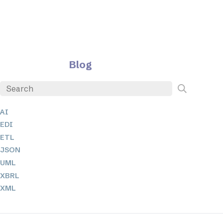
Blog
AI
EDI
ETL
JSON
UML
XBRL
XML
XPath 및 XQuery
XSL