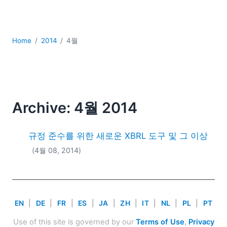
YAML
개발
구름
Home
2014
4월
규제 솔루션
데이터 통합
데이터베이스 + SQL
로우코드 + 노코드 (Low-code + No-code)
모바일 앱 개발
Archive: 4월 2014
서버 소프트웨어
2026
규정 준수를 위한 새로운 XBRL 도구 및 그 이상
2025
(4월 08, 2014)
2024
2023
2022
2021
EN
|
DE
|
FR
|
ES
|
JA
|
ZH
|
IT
|
NL
|
PL
|
PT
2020
2019
Use of this site is governed by our
Terms of Use
,
Privacy