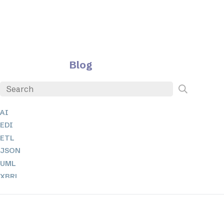
Blog
AI
EDI
ETL
JSON
UML
XBRL
XML
XPath 및 XQuery
XSL