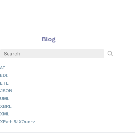
Blog
AI
EDI
ETL
JSON
UML
XBRL
XML
XPath 및 XQuery
XSL