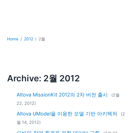
YAML
개발
구름
규제 솔루션
데이터 통합
Home
2012
2월
데이터베이스 + SQL
로우코드 + 노코드 (Low-code + No-code)
모바일 앱 개발
서버 소프트웨어
2026
Archive: 2월 2012
2025
2024
Altova MissionKit 2012의 2차 버전 출시
(2월
2023
22, 2012)
2022
Altova UModel을 이용한 모델 기반 아키텍처
2021
(2
2020
월 14, 2012)
2019
모바일 작업 환경을 위한 데이터 교환