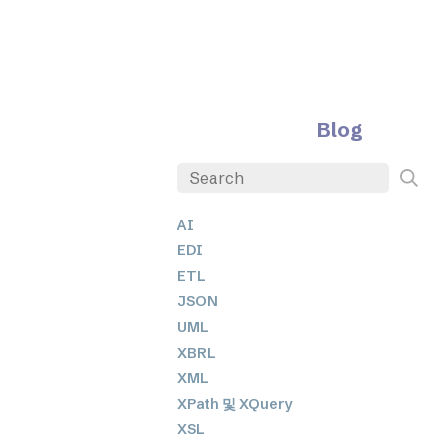
Blog
AI
EDI
ETL
JSON
UML
XBRL
XML
XPath 및 XQuery
XSL