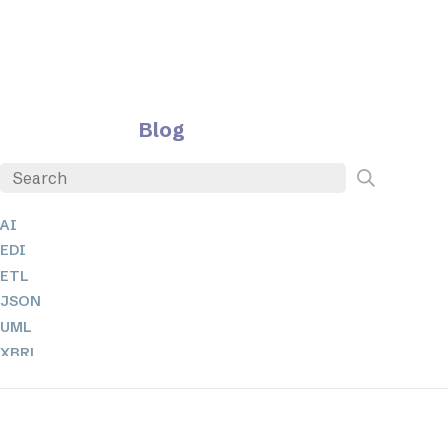
Blog
AI
EDI
ETL
JSON
UML
XBRL
XML
XPathとXQuery
XSL