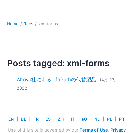
YAML
サーバーソフトウェア
データベース + SQL
Home
Tags
xml-forms
データ統合
モバイルアプリケーション開発
ローコード＋ノーコード
規制ソリューション
開発
Posts tagged: xml-forms
雲
2026
Altova社によるInfoPathの代替製品
(4月 27,
2025
2022)
2024
2023
2022
2021
EN
|
DE
|
FR
|
ES
|
ZH
|
IT
|
KO
|
NL
|
PL
|
PT
2020
2019
Use of this site is governed by our
Terms of Use
,
Privacy