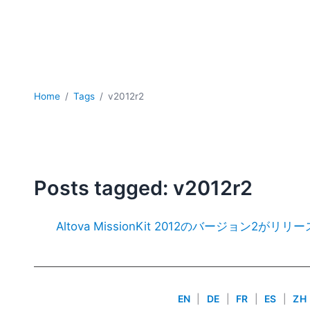
Home
Tags
v2012r2
Posts tagged: v2012r2
Altova MissionKit 2012のバージョン2が
EN
|
DE
|
FR
|
ES
|
ZH