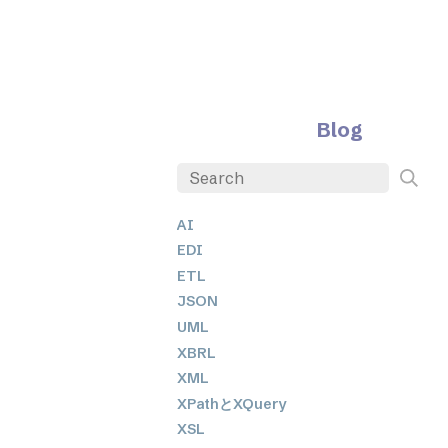
Blog
AI
EDI
ETL
JSON
UML
XBRL
XML
XPathとXQuery
XSL