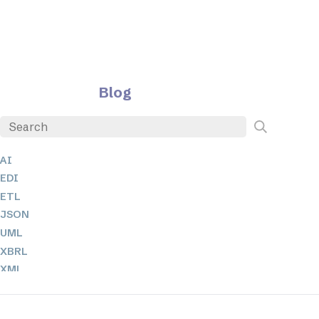
Blog
AI
EDI
ETL
JSON
UML
XBRL
XML
XPathとXQuery
XSL