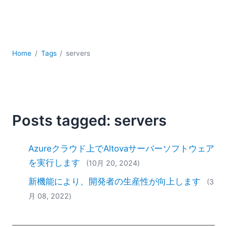
YAML
サーバーソフトウェア
データベース + SQL
データ統合
Home
Tags
servers
モバイルアプリケーション開発
ローコード＋ノーコード
規制ソリューション
開発
雲
Posts tagged: servers
2026
2025
Azureクラウド上でAltovaサーバーソフトウェア
2024
を実行します
(10月 20, 2024)
2023
新機能により、開発者の生産性が向上します
2022
(3
2021
月 08, 2022)
2020
2019