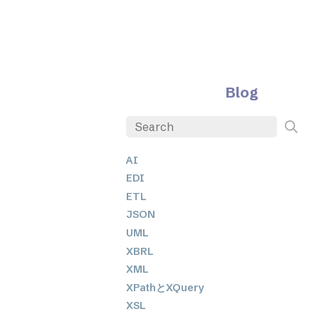
Blog
AI
EDI
ETL
JSON
UML
XBRL
XML
XPathとXQuery
XSL