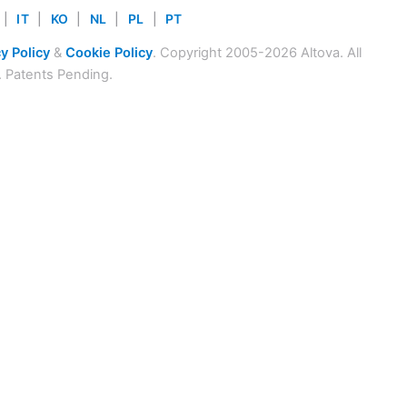
|
IT
|
KO
|
NL
|
PL
|
PT
y Policy
&
Cookie Policy
. Copyright 2005-2026 Altova. All
. Patents Pending.