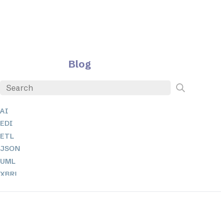
Blog
AI
EDI
ETL
JSON
UML
XBRL
XML
XPathとXQuery
XSL