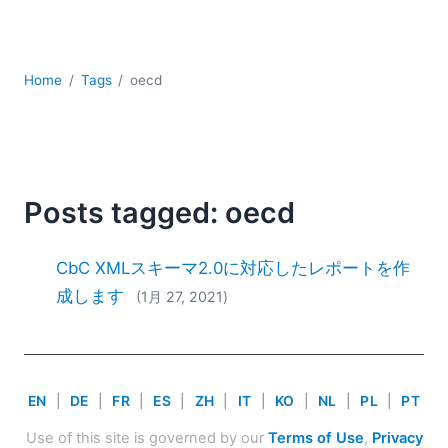
YAML
サーバーソフトウェア
データベース + SQL
Home
Tags
oecd
データ統合
モバイルアプリケーション開発
ローコード＋ノーコード
規制ソリューション
開発
Posts tagged: oecd
雲
2026
CbC XMLスキーマ2.0に対応したレポートを作
2025
成します
(1月 27, 2021)
2024
2023
2022
2021
EN
|
DE
|
FR
|
ES
|
ZH
|
IT
|
KO
|
NL
|
PL
|
PT
2020
2019
Use of this site is governed by our
Terms of Use
,
Privacy