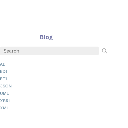
Blog
AI
EDI
ETL
JSON
UML
XBRL
XML
XPathとXQuery
XSL