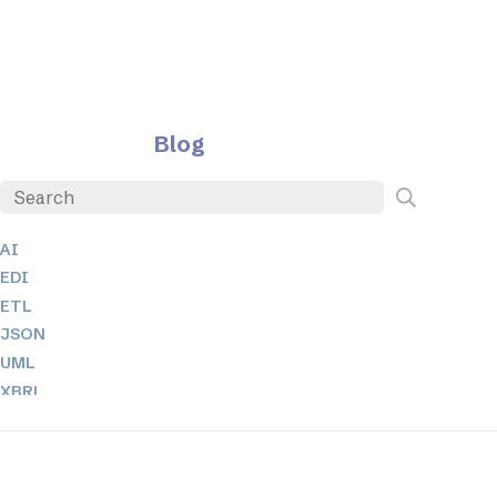
Blog
AI
EDI
ETL
JSON
UML
XBRL
XML
XPathとXQuery
XSL