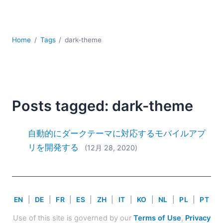
YAML
サーバーソフトウェア
データベース + SQL
Home
Tags
dark-theme
データ統合
モバイルアプリケーション開発
ローコード＋ノーコード
規制ソリューション
開発
Posts tagged: dark-theme
雲
2026
自動的にダークテーマに対応するモバイルアプ
2025
リを開発する
(12月 28, 2020)
2024
2023
2022
2021
EN
|
DE
|
FR
|
ES
|
ZH
|
IT
|
KO
|
NL
|
PL
|
PT
2020
2019
Use of this site is governed by our
Terms of Use
,
Privacy