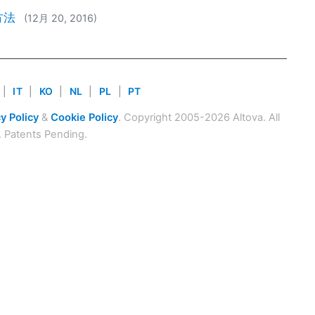
方法
(12月 20, 2016)
|
IT
|
KO
|
NL
|
PL
|
PT
y Policy
&
Cookie Policy
. Copyright 2005-2026 Altova. All
. Patents Pending.