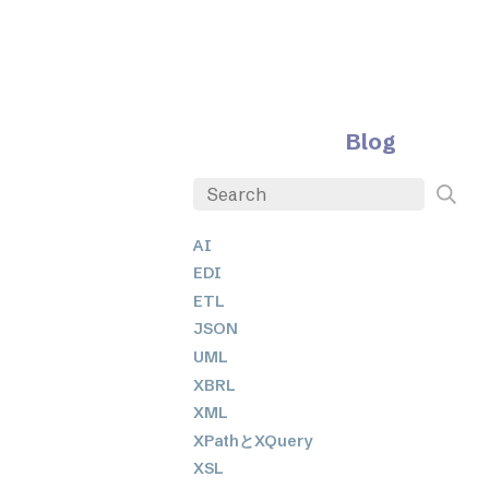
Blog
AI
EDI
ETL
JSON
UML
XBRL
XML
XPathとXQuery
XSL