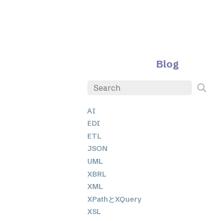
Blog
AI
EDI
ETL
JSON
UML
XBRL
XML
XPathとXQuery
XSL