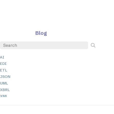
Blog
AI
EDI
ETL
JSON
UML
XBRL
XML
XPathとXQuery
XSL