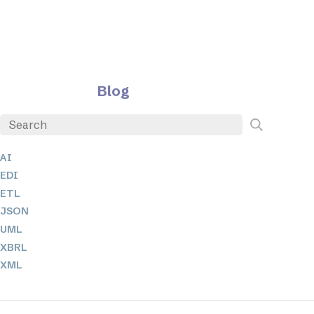
Blog
AI
EDI
ETL
JSON
UML
XBRL
XML
XPathとXQuery
XSL