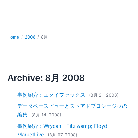
YAML
サーバーソフトウェア
データベース + SQL
データ統合
モバイルアプリケーション開発
Home
2008
8月
ローコード＋ノーコード
規制ソリューション
開発
雲
Archive: 8月 2008
2026
2025
2024
事例紹介：エクイファックス
(8月 21, 2008)
2023
データベースビューとストアドプロシージャの
2022
編集
(8月 14, 2008)
2021
事例紹介：Wrycan、Fitz &amp; Floyd、
2020
2019
MarketLive
(8月 07, 2008)