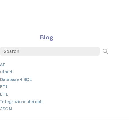
Blog
AI
Cloud
Database + SQL
EDI
ETL
Integrazione dei dati
JSON
Software per server
Soluzioni normative