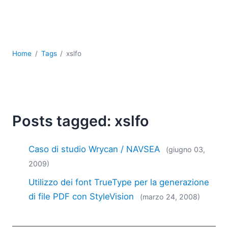
Sviluppo
Sviluppo a basso codice + sviluppo senza codice
Sviluppo di applicazioni per dispositivi mobili
UML
Home
Tags
xslfo
XBRL
XML
XPath+XQuery
XSL
YAML
Posts tagged: xslfo
2026
2025
Caso di studio Wrycan / NAVSEA
(giugno 03,
2024
2009)
2023
Utilizzo dei font TrueType per la generazione
2022
2021
di file PDF con StyleVision
(marzo 24, 2008)
2020
2019