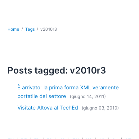
Sviluppo
Sviluppo a basso codice + sviluppo senza codice
Sviluppo di applicazioni per dispositivi mobili
UML
Home
Tags
v2010r3
XBRL
XML
XPath+XQuery
XSL
YAML
Posts tagged: v2010r3
2026
2025
È arrivato: la prima forma XML veramente
2024
portatile del settore
(giugno 14, 2011)
2023
Visitate Altova al TechEd
(giugno 03, 2010)
2022
2021
2020
2019