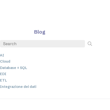
Blog
AI
Cloud
Database + SQL
EDI
ETL
Integrazione dei dati
JSON
Software per server
Soluzioni normative