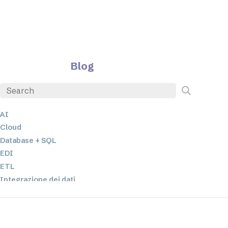
Blog
AI
Cloud
Database + SQL
EDI
ETL
Integrazione dei dati
JSON
Software per server
Soluzioni normative