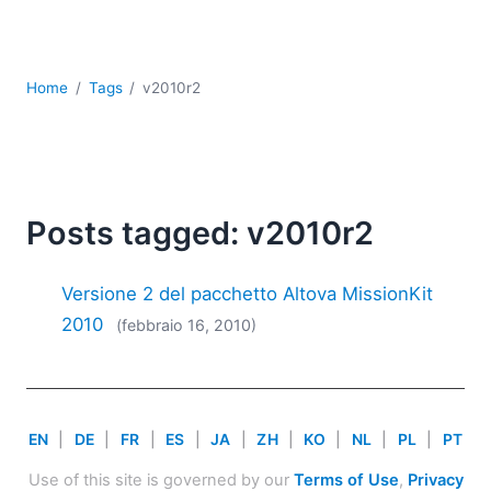
Sviluppo
Sviluppo a basso codice + sviluppo senza codice
Sviluppo di applicazioni per dispositivi mobili
Home
Tags
v2010r2
UML
XBRL
XML
XPath+XQuery
XSL
Posts tagged: v2010r2
YAML
2026
Versione 2 del pacchetto Altova MissionKit
2025
2010
(febbraio 16, 2010)
2024
2023
2022
2021
EN
|
DE
|
FR
|
ES
|
JA
|
ZH
|
KO
|
NL
|
PL
|
PT
2020
2019
Use of this site is governed by our
Terms of Use
,
Privacy