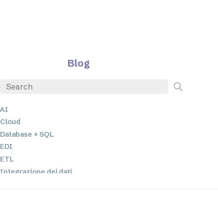
Blog
AI
Cloud
Database + SQL
EDI
ETL
Integrazione dei dati
JSON
Software per server
Soluzioni normative