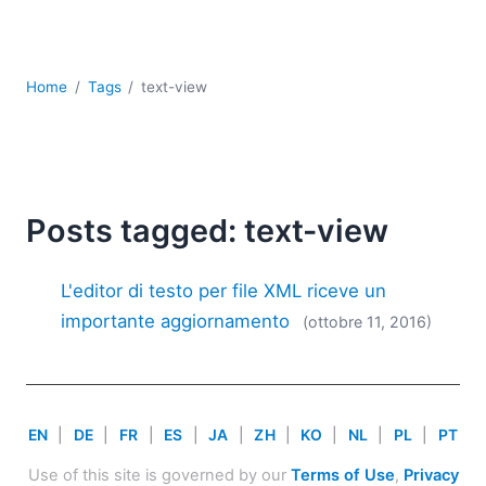
Sviluppo
Sviluppo a basso codice + sviluppo senza codice
Sviluppo di applicazioni per dispositivi mobili
Home
Tags
text-view
UML
XBRL
XML
XPath+XQuery
XSL
Posts tagged: text-view
YAML
2026
L'editor di testo per file XML riceve un
2025
importante aggiornamento
(ottobre 11, 2016)
2024
2023
2022
2021
EN
|
DE
|
FR
|
ES
|
JA
|
ZH
|
KO
|
NL
|
PL
|
PT
2020
2019
Use of this site is governed by our
Terms of Use
,
Privacy