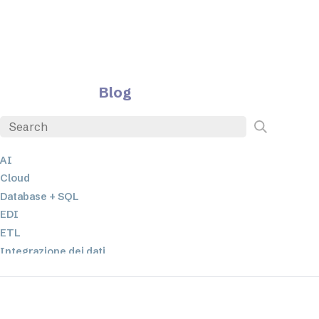
Blog
AI
Cloud
Database + SQL
EDI
ETL
Integrazione dei dati
JSON
Software per server
Soluzioni normative