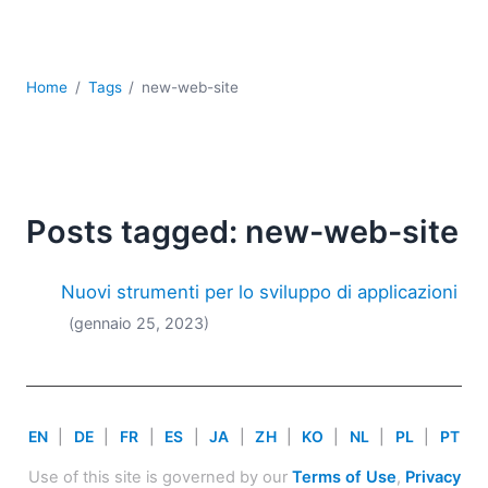
Sviluppo
Sviluppo a basso codice + sviluppo senza codice
Sviluppo di applicazioni per dispositivi mobili
Home
Tags
new-web-site
UML
XBRL
XML
XPath+XQuery
XSL
Posts tagged: new-web-site
YAML
2026
Nuovi strumenti per lo sviluppo di applicazioni
2025
(gennaio 25, 2023)
2024
2023
2022
2021
EN
|
DE
|
FR
|
ES
|
JA
|
ZH
|
KO
|
NL
|
PL
|
PT
2020
2019
Use of this site is governed by our
Terms of Use
,
Privacy